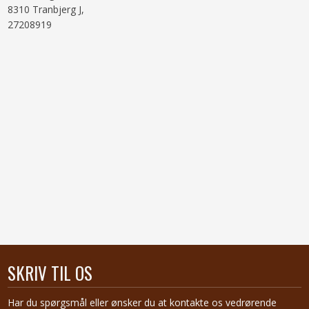
8310 Tranbjerg J,
27208919
SKRIV TIL OS
Har du spørgsmål eller ønsker du at kontakte os vedrørende