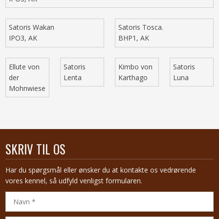
Satoris Wakan
Satoris Tosca.
IPO3, AK
BHP1, AK
Ellute von
Satoris
Kimbo von
Satoris
der
Lenta
Karthago
Luna
Mohnwiese
SKRIV TIL OS
Har du spørgsmål eller ønsker du at kontakte os vedrørende
vores kennel, så udfyld venligst formularen.