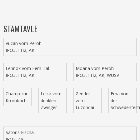
STAMTAVLE​
Vucan vom Peroh
IPO3, FH2, AK
Lennox vom Fern-Tal
Moana vom Peroh
IPO3, FH2, AK
IPO3, FH2, AK, WUSV
Champ zur
Leika vom
Zender
Erna von
Krombach
dunklen
vom
der
Zwinger
Luzondai
Schwedenfest
Satoris Eischa
IPO3, AK