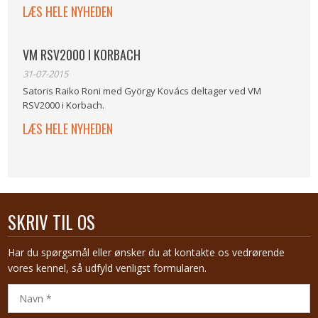
LÆS HELE NYHEDEN
VM RSV2000 I KORBACH
31-07-2015
Satoris Raiko Roni med György Kovács deltager ved VM
RSV2000 i Korbach.
LÆS HELE NYHEDEN
SKRIV TIL OS
Har du spørgsmål eller ønsker du at kontakte os vedrørende
vores kennel, så udfyld venligst formularen.