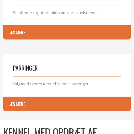
​Se billeder og information om vores avlstæver.
LÆS MERE
PARRINGER
Følg med i vores Kennel Satoris' parringer.
LÆS MERE​
​KENNEL MED OPDRÆT AF