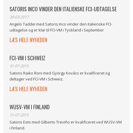
SATORIS INCO VINDER DEN ITALIENSKE FCI-UDTAGELSE
30-03-2017
Angelo Taddei med Satoris Inco vinder den italienske FCI-
udtagelse og er klar til FCI-VM i Tyskland i September
LÆS HELE NYHEDEN
FCI-VM I SCHWEIZ
31-07-2015
Satoris Raiko Roni med György Kovács er kvalificeret og
deltager ved FCI-VM i Schweiz.
LÆS HELE NYHEDEN
WUSV-VM I FINLAND
31-07-2015
Satoris Esto med Gilberto Treviño er kvalificeret ved WUSV-VM
i Finland.